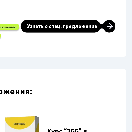
Узнать о спец. предложение
ожения:
Курс “ЗББ” в