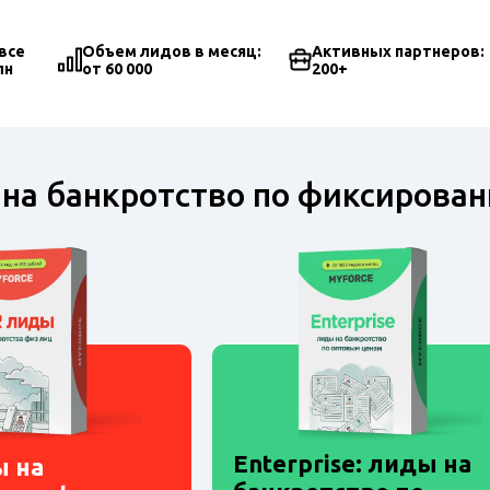
все
Объем лидов в месяц:
Активных партнеров:
лн
от 60 000
200+
на банкротство по фиксирован
Enterprise: лиды на
ы на