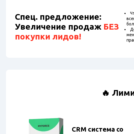
Ч
Спец. предложение:
все
бол
Увеличение продаж
БЕЗ
Д
покупки лидов!
мен
пра
🔥 Лим
CRM система со