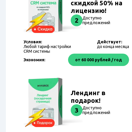
скидкой 50% на
лицензию!
Доступно
2
предложений
Условия:
Действует:
Любой тариф настройки
до конца месяца
CRM системы
Экономия:
от 60 000 рублей / год
Лендинг в
подарок!
Доступно
3
предложений