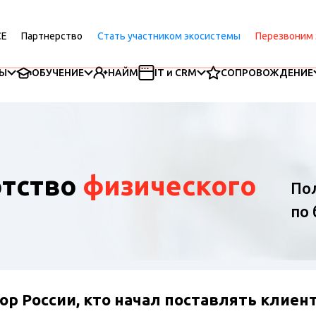
CE
Партнерство
Стать участником экосистемы
Перезвоним 
Ы
ОБУЧЕНИЕ
НАЙМ
IT и CRM
СОПРОВОЖДЕНИЕ
отство
физического
По
по
 России, кто начал поставлять клиенто