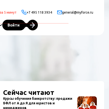
за 5 минут
+7 495 118 3934
general@myforce.ru
Войти
Сейчас читают
Курсы обучения банкротству: продажи
БФЛ от А до Я для юристов и
менеджеров