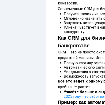
конверсии.
Современные CRM для биз
Получать заявки из вс
Мгновенно назначать 
Запускать автосценар
Клиент чувствует вним
конкуренту.
Как CRM для бизн
банкротстве
CRM — это не просто сист
продажной машины. Испол
Полную картину эффе
Автоматическую сегм
Уведомления о «потенц
Возможность запускат
Все это ведет к одному 
прибыль — растет.
Узнайте больше о лид
2025 году: что работае
Пример: как автома