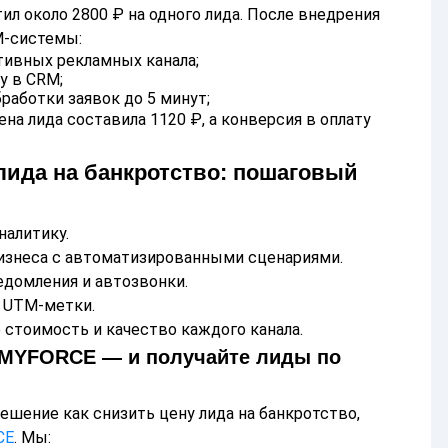
ил около 2800 ₽ на одного лида. После внедрения
M-системы:
ивных рекламных канала;
у в CRM;
работки заявок до 5 минут;
ена лида составила 1120 ₽, а конверсия в оплату
 лида на банкротство: пошаговый
налитику.
бизнеса с автоматизированными сценариями.
едомления и автозвонки.
и UTM-метки.
е стоимость и качество каждого канала.
а MYFORCE — и получайте лиды по
ешение как снизить цену лида на банкротство,
CE
. Мы: