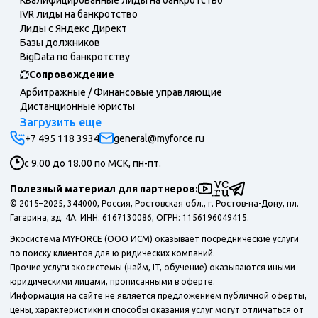
Квалифицированные лиды на банкротство
IVR лиды на банкротство
Лиды с Яндекс Директ
Базы должников
BigData по банкротству
Сопровождение
Арбитражные / Финансовые управляющие
Дистанционные юристы
Загрузить еще
+7 495 118 3934
general@myforce.ru
с 9.00 до 18.00 по МСК, пн-пт.
Полезный материал для партнеров:
© 2015–2025, 344000, Россия, Ростовская обл., г. Ростов-на-Дону, пл.
Гагарина, зд. 4А. ИНН: 6167130086, ОГРН: 1156196049415.
Экосистема MYFORCE (ООО ИСМ) оказывает посреднические услуги
по поиску клиентов для ю ридических компаний.
Прочие услуги экосистемы (найм, IT, обучение) оказываются иными
юридическими лицами, прописанными в оферте.
Информация на сайте не является предложением публичной оферты,
цены, характеристики и способы оказания услуг могут отличаться от