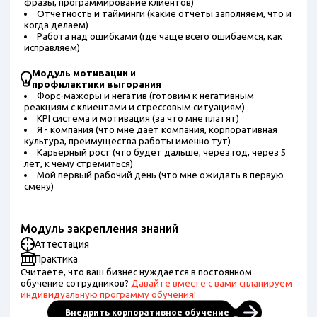
фразы, программирование клиентов)
Отчетность и тайминги (какие отчеты заполняем, что и
когда делаем)
Работа над ошибками (где чаще всего ошибаемся, как
исправляем)
Модуль мотивации и
профилактики выгорания
Форс-мажоры и негатив (готовим к негативным
реакциям с клиентами и стрессовым ситуациям)
KPI система и мотивация (за что мне платят)
Я - компания (что мне дает компания, корпоративная
культура, преимущества работы именно тут)
Карьерный рост (что будет дальше, через год, через 5
лет, к чему стремиться)
Мой первый рабочий день (что мне ожидать в первую
смену)
Модуль закрепления знаний
Аттестация
Практика
Считаете, что ваш бизнес нуждается в постоянном
обучение сотрудников?
Давайте вместе с вами спланируем
индивидуальную программу обучения!
Внедрить корпоративное обучение