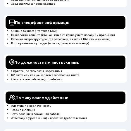
Хард-скиллы сопровожденцев
По специфике информаци:
О нише бизнеса (что такое БФЛ)
Психология клиента (кто наш клиент, какие у него повадки и привычки)
Рабочая инфраструктура (где работаем, в какой CRM, что нажимаем)
Корпоративная культура (миссия, цель, мы - команда)
По должностным инструкциям:
Скрипты, регламенты, нормативы
KPI система и как начисляется заработная плата
Отчетность и работа над ошибками
По типу взаимодействия:
Адаптация и вовлеченность
Теория и лекции
Тестирование и домашняя работа
Аттестация (срез знаний) и практика (работа в поле)