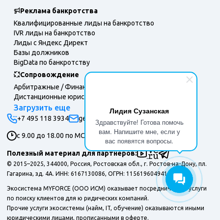
Реклама банкротства
Квалифицированные лиды на банкротство
IVR лиды на банкротство
Лиды с Яндекс Директ
Базы должников
BigData по банкротству
Сопровождение
Арбитражные / Финансовые управляющие
Дистанционные юристы
Загрузить еще
Лидия Сузанская
+7 495 118 3934
general@myforce.ru
Здравствуйте! Готова помочь
вам. Напишите мне, если у
с 9.00 до 18.00 по МСК, пн-пт.
вас появятся вопросы.
Полезный материал для партнеров:
© 2015–2025, 344000, Россия, Ростовская обл., г. Ростов-на-Дону, пл.
Гагарина, зд. 4А. ИНН: 6167130086, ОГРН: 1156196049415.
Экосистема MYFORCE (ООО ИСМ) оказывает посреднические услуги
по поиску клиентов для ю ридических компаний.
Прочие услуги экосистемы (найм, IT, обучение) оказываются иными
юридическими лицами, прописанными в оферте.