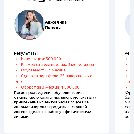
Анжелика
Попова
Результаты:
Резу
Инвестиции: 500 000
И
Размер отдела продаж: 3 менеджера
Р
Окупаемость: 4 месяца
О
Сделок в портфеле: 25 завершённых
С
дел
дел
Оборот за 3 месяца: 1 800 000
О
После прохождения обучения юрист
Юрис
открыл свою компанию, выстроил систему
банк
привлечения клиентов через соцсети и
мини
автоматизировал продажи. Основной
скри
акцент сделан на работу с физическими
акти
лицами.
рекл