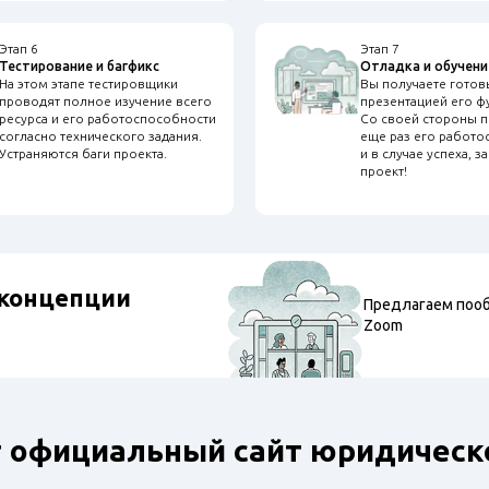
Этап 6
Этап 7
Тестирование и багфикс
Отладка и обучени
На этом этапе тестировщики
Вы получаете готов
проводят полное изучение всего
презентацией его ф
ресурса и его работоспособности
Со своей стороны 
согласно технического задания.
еще раз его работо
Устраняются баги проекта.
и в случае успеха, з
проект!
 концепции
Предлагаем поо
Zoom
ст официальный сайт юридическ