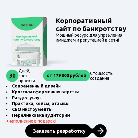
Корпоративный
сайт по банкротству
Мощный ресурс для управления
имиджем и репутацией в сети!
Дней,
Стоимость
30
от 179 000 рублей
срок
создания
проекта
Современный дизайн
Кроссплатформенная верстка
Раздел услуг
Практика, кейсы, отзывы
СЕО инструменты
Перелинковка аудитории
+
наполнение в подарок!
Заказать разработку