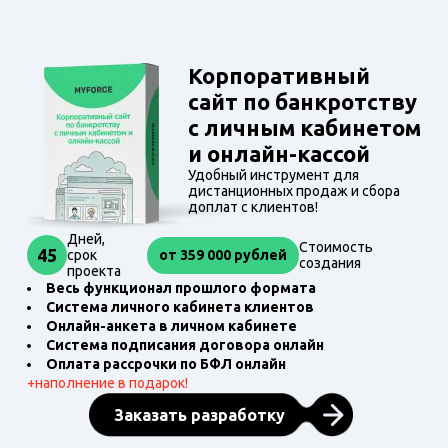
Корпоративный
сайт по банкротству
с личным кабинетом
и онлайн-кассой
Удобный инструмент для
дистанционных продаж и сбора
доплат с клиентов!
Дней,
Стоимость
45
от 359 000 рублей
срок
создания
проекта
Весь функционал прошлого формата
Система личного кабинета клиентов
Онлайн-анкета в личном кабинете
Система подписания договора онлайн
Оплата рассрочки по БФЛ онлайн
+
наполнение в подарок!
Заказать разработку