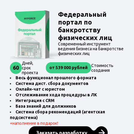
Федеральный
портал по
банкротству
физических лиц
Современный инструмент
ведения бизнеса на банкротстве
физических лиц
Дней,
Стоимость
60
от 539 000 рублей
срок
создания
проекта
Весь функционал прошлого формата
Система дист. сбора документов
Онлайн-чат с юристом
Отслеживание хода процедуры в ЛК
Интеграция с CRM
База знаний для должников
Система сбора рекомендаций (агентская
подсистема)
+
наполнение в подарок!
Заказать разработку