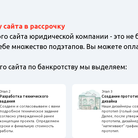
 сайта в рассрочку
го сайта юридической компании - это не
бе множество подэтапов. Вы можете опла
о сайта по банкротству мы выделяем:
Этап 2
Этап 3
Разработка технического
Создание прототип
задания
дизайна
Создаем и согласовываем с вами
Наши дизайнеры соз
подробное техническое задание
прототип (голый ске
согласно утвержденной ранее
Далее, после утвер
концепции проекта. Определяем
прототипа, дизайне
сроки и финальную стоимость
“натягивают” график
работы.
прототип.