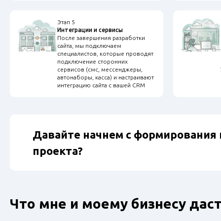
Этап 5
Интеграции и сервисы
После завершения разработки
сайта, мы подключаем
специалистов, которые проводят
подключение сторонних
сервисов (смс, мессенджеры,
автонаборы, касса) и настраивают
интеграцию сайта с вашей CRM
Давайте начнем с формирования
проекта?
Что мне и моему бизнесу да