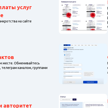
платы услуг
те
анкротства на сайте
актов
ом месте. Обменивайтесь
 телеграм каналом, группами
 авторитет