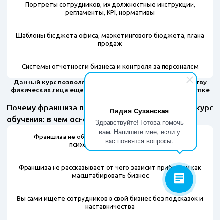
Портреты сотрудников, их должностные инструкции,
регламенты, KPI, нормативы
Шаблоны бюджета офиса, маркетингового бюджета, плана
продаж
Системы отчетности бизнеса и контроля за персоналом
Данный курс позволяет запустить бизнес по банкротству
физических лица еще более эффективнее, чем при покупке
франшизы!
Почему франшиза по банкротству хуже чем наш курс
Лидия Сузанская
обучения: в чем основные отличия
Здравствуйте! Готова помочь
вам. Напишите мне, если у
Франшиза не объясняет поведение клиентов, их
вас появятся вопросы.
психологический портрет
Франшиза не рассказывает от чего зависит прибыль и как
масштабировать бизнес
Вы сами ищете сотрудников в свой бизнес без подсказок и
наставничества