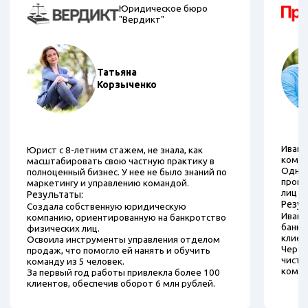
Юридическое бюро
"Вердикт"
Татьяна
Корзыченко
Иван 
Юрист с 8-летним стажем, не знала, как
компа
масштабировать свою частную практику в
Однак
полноценный бизнес. У нее не было знаний по
проце
маркетингу и управлению командой.
лиц и
Результаты:
Резул
Создала собственную юридическую
Иван 
компанию, ориентированную на банкротство
банкр
физических лиц.
клиен
Освоила инструменты управления отделом
Через
продаж, что помогло ей нанять и обучить
чисту
команду из 5 человек.
компа
За первый год работы привлекла более 100
клиентов, обеспечив оборот 6 млн рублей.