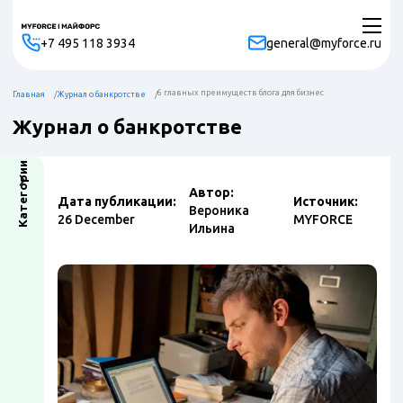
+7 495 118 3934
general@myforce.ru
6 главных преимуществ блога для бизнес
Главная
Журнал о банкротстве
Журнал о банкротстве
Категории
Автор:
Дата публикации:
Источник:
Вероника
26 December
MYFORCE
Ильина