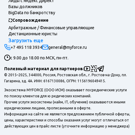
Лиды с Яндекс Директ
Базы должников
BigData по банкротству
Сопровождение
Арбитражные / Финансовые управляющие
Дистанционные юристы
Загрузить еще
+7 495 118 3934
general@myforce.ru
с 9.00 до 18.00 по МСК, пн-пт.
Полезный материал для партнеров:
© 2015–2025, 344000, Россия, Ростовская обл., г. Ростов-на-Дону, пл.
Гагарина, зд. 4А. ИНН: 6167130086, ОГРН: 1156196049415.
Экосистема MYFORCE (ООО ИСМ) оказывает посреднические услуги
по поиску клиентов для ю ридических компаний.
Прочие услуги экосистемы (найм, IT, обучение) оказываются иными
юридическими лицами, прописанными в оферте.
Информация на сайте не является предложением публичной оферты,
цены, характеристики и способы оказания услуг могут отличаться от
действующих цен в прайс-листе (уточните информацию у менеджера)